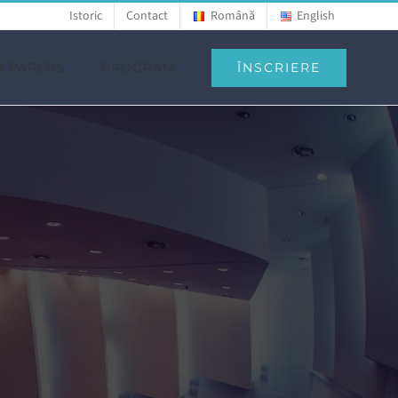
Istoric
Contact
Română
English
ÎNSCRIERE
R PAPERS
PROGRAM