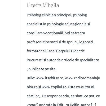
Lizetta Mihaila
Psiholog clinician principal, psiholog
specialist in psihologie educaţională şi
consiliere vocaţională, Sef catredra
profesori itineranti si de sprijin,, logoped ,
formator al Casei Corpului Didactic
Bucuresti şi autor de articole de specialitate
, publicate pe site-
urile: www.itsybitsy.ro, www.radioromaniaju
nior.ro și www.copilul.ro. Este co-autor al
cărților, , Descopar ce stiu, ce simt, ce pot, ce
vreau”, apărute la Editura Delfin, autor [...]