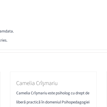
ocamdata.
ries.
Camelia Crîșmariu
Camelia Crîșmariu este psiholog cu drept de
liberă practică în domeniul Psihopedagogiei