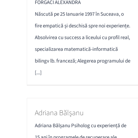
FORGACI ALEXANDRA
Născută pe 25 Ianuarie 1997 în Suceava, o
fire empatică și deschisă spre noi experiențe.
Absolvirea cu success a liceului cu profil real,
specializarea matematică-informatică
bilingv lb. franceză; Alegerea programului de
[...]
Adriana Bălșanu
Adriana Bălșanu Psiholog cu experiență de
15 ani în programele de recuperare ale