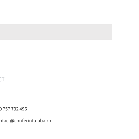
CT
0 757 732 496
ntact@conferinta-aba.ro