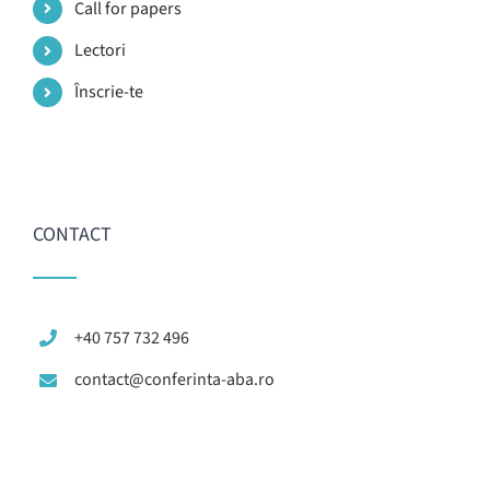
Call for papers
Lectori
Înscrie-te
CONTACT
+40 757 732 496
contact@conferinta-aba.ro