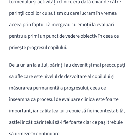
termenului și activității clinice era dată chiar de către
parinții copiilor cu autism cu care lucram în vremea
aceea prin faptul că mergeau cu emoții la evaluari
pentru a primi un punct de vedere obiectiv în ceea ce
privește progresul copilului.
De la un an la altul, părinții au devenit și mai preocupați
să afle care este nivelul de dezvoltare al copilului și
măsurarea permanentă a progresului, ceea ce
înseamnă că procesul de evaluare clinică este foarte
important, iar calitatea lui trebuie să fie incontestabilă,
astfel încât părintelui să-i fie foarte clar ce pași trebuie
să urmeze în continuare.