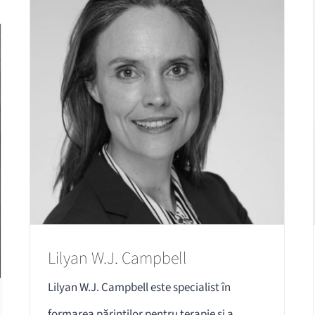
Lilyan W.J. Campbell
Lilyan W.J. Campbell este specialist în
formarea părinților pentru terapie și a