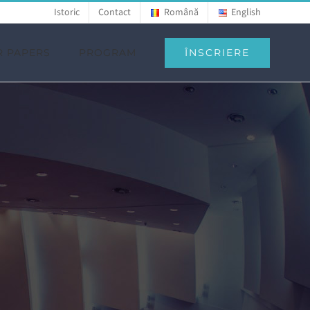
Istoric
Contact
Română
English
ÎNSCRIERE
R PAPERS
PROGRAM