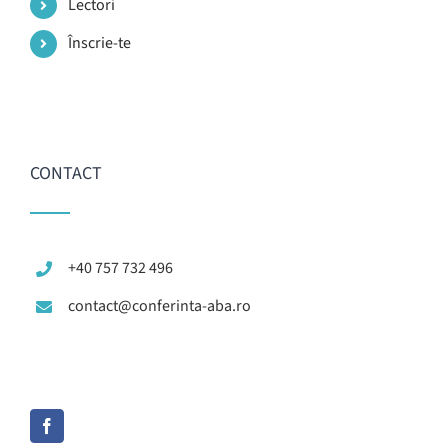
Lectori
Înscrie-te
CONTACT
+40 757 732 496
contact@conferinta-aba.ro