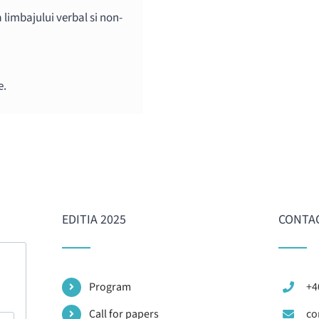
 limbajului verbal si non-
e.
EDITIA 2025
CONTA
Program
+4
Call for papers
co