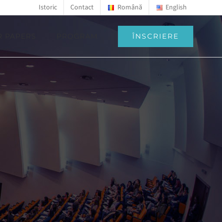
Istoric
Contact
Română
English
ÎNSCRIERE
R PAPERS
PROGRAM