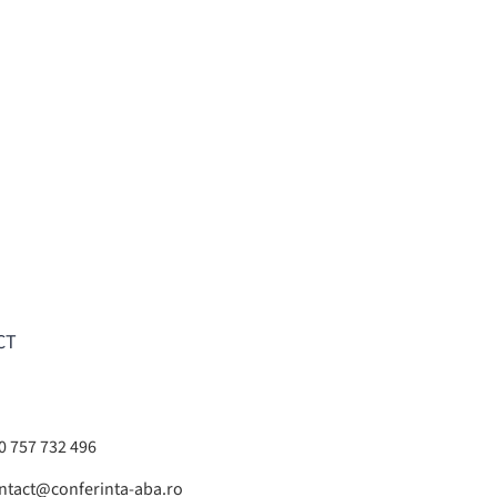
CT
0 757 732 496
ntact@conferinta-aba.ro