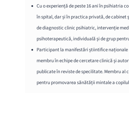
Cu o experiență de peste 16 ani în psihiatria co
în spital, dar și în practica privată, de cabinet 
de diagnostic clinic psihiatric, intervenție m
psihoterapeutică, individuală și de grup pentru 
Participant la manifestări știintifice naționale 
membru în echipe de cercetare clinică și autor d
publicate în reviste de specilitate. Membru al 
pentru promovarea sănătății mintale a copilulu