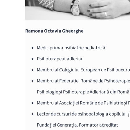
Ramona Octavia Gheorghe
Medic primar psihiatrie pediatrică
Psihoterapeut adlerian
Membru al Colegiului European de Psihoneur
Membru al Federației Române de Psihoterapie –
Psihologie și Psihoterapie Adleriană din Rom
Membru al Asociației Române de Psihiatrie și
Lector de cursuri de psihopatologia copilului ș
Fundației Generația. Formator acreditat