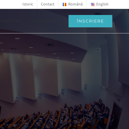
Istoric
Contact
Română
English
ÎNSCRIERE
R PAPERS
PROGRAM