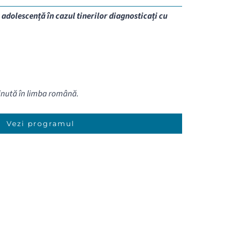
 adolescență în cazul tinerilor diagnosticați cu
ținută în limba română.
Vezi programul