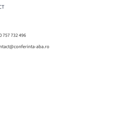
CT
0 757 732 496
ntact@conferinta-aba.ro