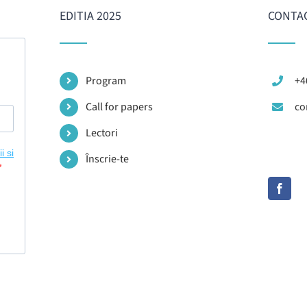
EDITIA 2025
CONTA
Program
+4
Call for papers
co
Lectori
Înscrie-te