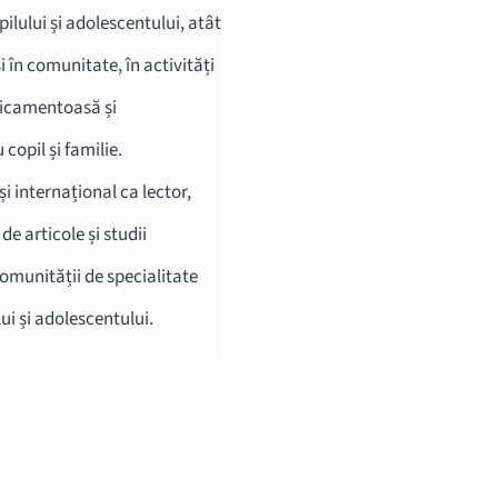
pilului și adolescentului, atât
și în comunitate, în activități
edicamentoasă și
copil și familie.
și internațional ca lector,
e articole și studii
comunității de specialitate
i și adolescentului.