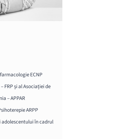
ofarmacologie ECNP
 FRP și al Asociației de
ânia – APPAR
 Psihoterepie ARPP
i adolescentului în cadrul