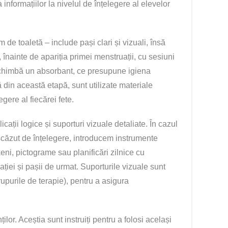
informațiilor la nivelul de înțelegere al elevelor
de toaletă – include pași clari și vizuali, însă
, înainte de apariția primei menstruații, cu sesiuni
 schimbă un absorbant, ce presupune igiena
 din această etapă, sunt utilizate materiale
egere al fiecărei fete.
icații logice și suporturi vizuale detaliate. În cazul
scăzut de înțelegere, introducem instrumente
ni, pictograme sau planificări zilnice cu
ției și pașii de urmat. Suporturile vizuale sunt
rupurile de terapie), pentru a asigura
lor. Aceștia sunt instruiți pentru a folosi același