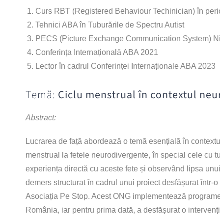
Curs RBT (Registered Behaviour Techinician) în peri
Tehnici ABA în Tuburările de Spectru Autist
PECS (Picture Exchange Communication System) Niv
Conferința Internațională ABA 2021
Lector în cadrul Conferinței Internaționale ABA 2023
Temă:
Ciclu menstrual în contextul neu
Abstract:
Lucrarea de față abordează o temă esențială în contextul
menstrual la fetele neurodivergente, în special cele cu tu
experiența directă cu aceste fete și observând lipsa unu
demers structurat în cadrul unui proiect desfășurat într-o
Asociația Pe Stop. Acest ONG implementează programe 
România, iar pentru prima dată, a desfășurat o intervenți