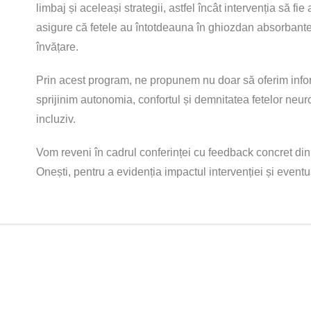
limbaj și aceleași strategii, astfel încât intervenția să f
asigure că fetele au întotdeauna în ghiozdan absorbante 
învățare.
Prin acest program, ne propunem nu doar să oferim inform
sprijinim autonomia, confortul și demnitatea fetelor neur
incluziv.
Vom reveni în cadrul conferinței cu feedback concret din 
Onești, pentru a evidenția impactul intervenției și eventu