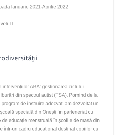
oada Ianuarie 2021-Aprilie 2022
elul I
rodiversității
 intervențiilor ABA: gestionarea ciclului
lburări din spectrul autist (TSA). Pornind de la
i program de instruire adecvat, am dezvoltat un
 școală specială din Onești, în parteneriat cu
de educație menstruală în școlile de masă din
e într-un cadru educațional destinat copiilor cu