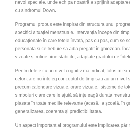
nevoi speciale, unde echipa noastră a sprijinit adaptarea 
cu sindromul Down.
Programul propus este inspirat din structura unui program 
specifici situației menstruale. Intervenția începe din timp
educaționale în care fetele învață, pas cu pas, cum se
personală și ce trebuie să aibă pregătit în ghiozdan. Încă
vizuale și rutine bine stabilite, adaptate gradului de înțel
Pentru fetele cu un nivel cognitiv mai ridicat, folosim expl
celor care nu înțeleg conceptul de timp sau au un nivel 
precum calendare vizuale, orare vizuale, sisteme de toke
simboluri clare care le ajută să înțeleagă durata menstrua
plasate în toate mediile relevante (acasă, la școală, în g
generalizarea, coerența și predictibilitatea.
Un aspect important al programului este implicarea părinți