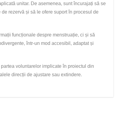
ie aplicată unitar. De asemenea, sunt încurajați să se
de rezervă și să le ofere suport în procesul de
ații funcționale despre menstruație, ci și să
odivergente, într-un mod accesibil, adaptat și
partea voluntarelor implicate în proiectul din
alele direcții de ajustare sau extindere.