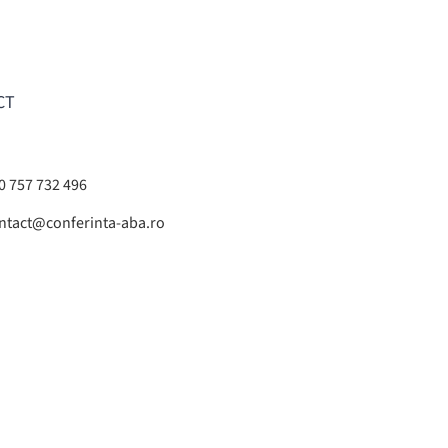
CT
0 757 732 496
ntact@conferinta-aba.ro