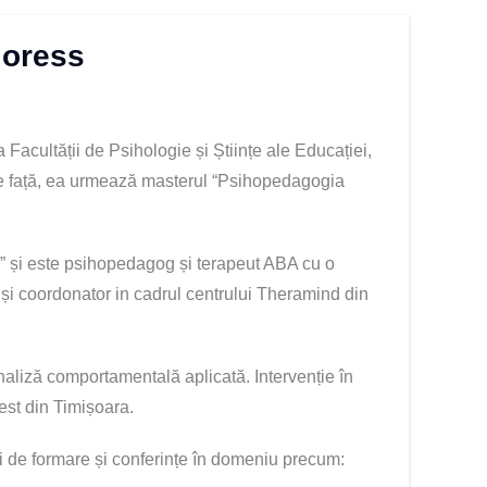
loress
 Facultății de Psihologie și Științe ale Educației,
e față, ea urmează masterul “Psihopedagogia
d” și este psihopedagog și terapeut ABA cu o
 și coordonator in cadrul centrului Theramind din
naliză comportamentală aplicată. Intervenție în
Vest din Timișoara.
i de formare și conferințe în domeniu precum: