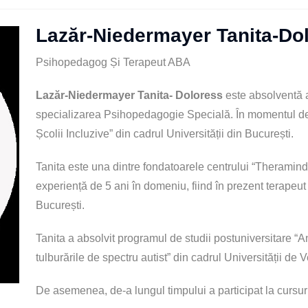
Lazăr-Niedermayer Tanita-Do
Psihopedagog Și Terapeut ABA
Lazăr-Niedermayer Tanita- Doloress
este absolventă a
specializarea Psihopedagogie Specială. În momentul d
Școlii Incluzive” din cadrul Universității din București.
Tanita este una dintre fondatoarele centrului “Theramin
experiență de 5 ani în domeniu, fiind în prezent terapeut
București.
Tanita a absolvit programul de studii postuniversitare “A
tulburările de spectru autist” din cadrul Universității de 
De asemenea, de-a lungul timpului a participat la cursur