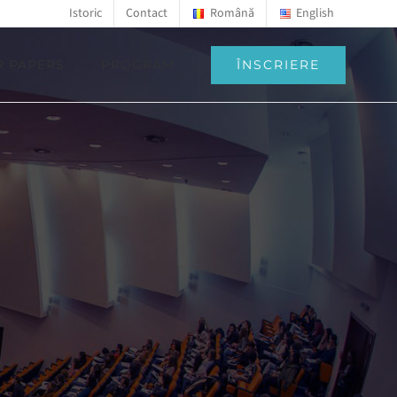
Istoric
Contact
Română
English
ÎNSCRIERE
R PAPERS
PROGRAM