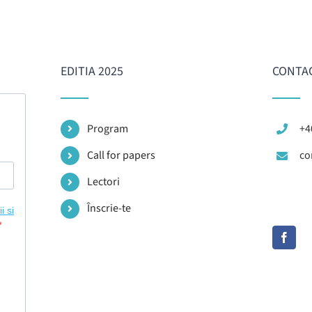
EDITIA 2025
CONTA
Program
+4
Call for papers
co
Lectori
Înscrie-te